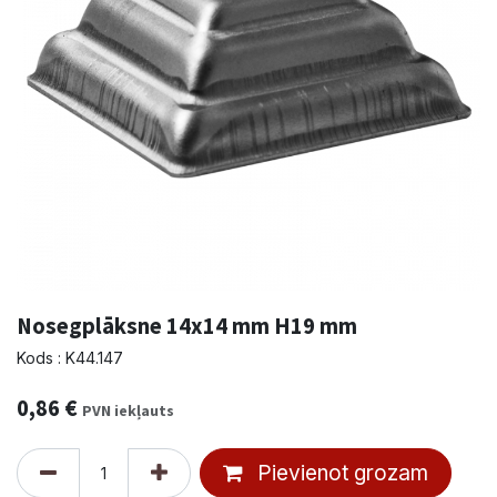
Nosegplāksne 14x14 mm H19 mm
Kods : K44.147
0,86
€
PVN iekļauts
Pievienot grozam