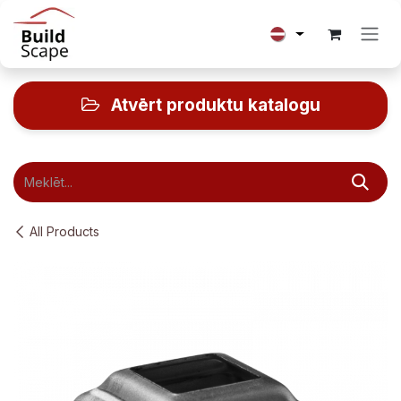
Skip to Content
Atvērt produktu katalogu
All Products