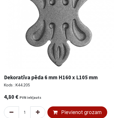
Dekoratīva pēda 6 mm H160 x L105 mm
Kods : K44.205
4,80
€
PVN iekļauts
Pievienot grozam