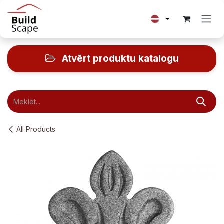
Skip to Content
Atvērt produktu katalogu
All Products