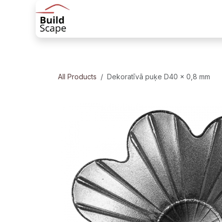
Skip to Content
Sākums
Produkti
Margu risinājum
All Products
Dekoratīvā puķe D40 x 0,8 mm