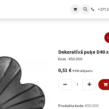
i
Vārtu risinājumi
+371 
Dekoratīvā puķe D40 x
Kods : K50.000
0,51
€
PVN iekļauts
Produkta kods:
K50.000