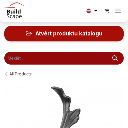
Skip to Content
Atvērt produktu katalogu
All Products