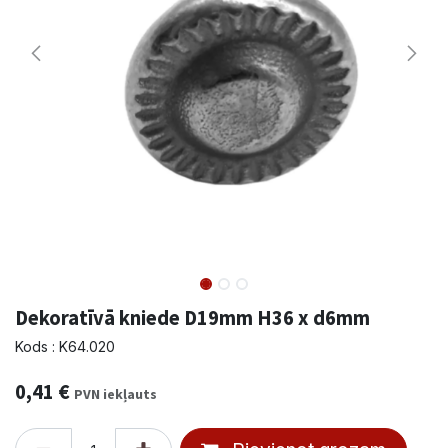
Dekoratīvā kniede D19mm H36 x d6mm
Kods : K64.020
0,41
€
PVN iekļauts