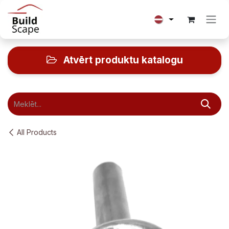
Skip to Content
Atvērt produktu katalogu
All Products