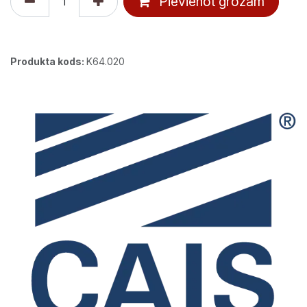
Pievienot grozam
Produkta kods:
K64.020