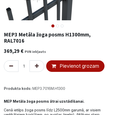
MEP3 Metāla žoga posms H1300mm,
RAL7016
369,29
€
PVN iekļauts
Pievienot grozam
Produkta kods:
MEP3.7016M.H1300
MEP Metāla žoga posms ātrai uzstādīšanai.
Cenā ietilps žoga posms līdz L2500mm garumā, ar visiem
vertikālajiem korķīšiem, no augšas (melni). Attālums starp