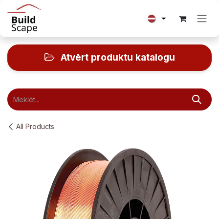
Skip to Content
Atvērt produktu katalogu
All Products