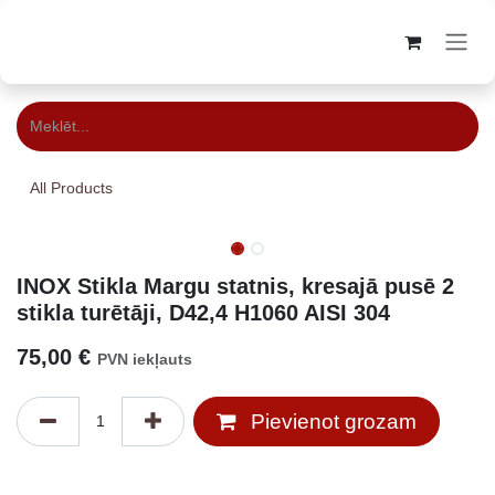
Skip to Content
All Products
INOX Stikla Margu statnis, kresajā pusē 2
stikla turētāji, D42,4 H1060 AISI 304
75,00
€
PVN iekļauts
Pievienot grozam