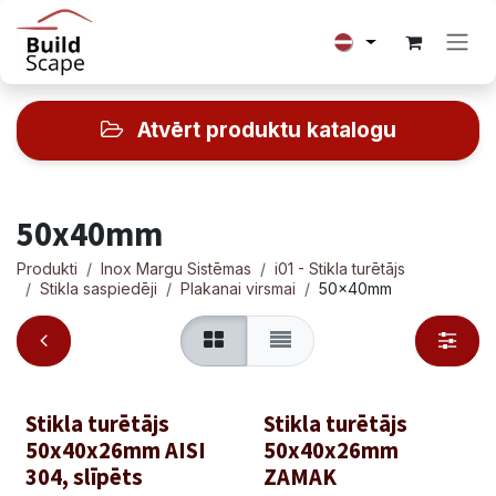
Skip to Content
Atvērt produktu katalogu
50x40mm
Produkti
Inox Margu Sistēmas
i01 - Stikla turētājs
Stikla saspiedēji
Plakanai virsmai
50x40mm
Stikla turētājs
Stikla turētājs
50x40x26mm AISI
50x40x26mm
304, slīpēts
ZAMAK