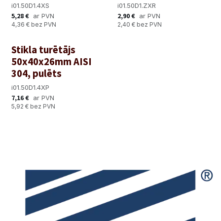
i01.50D1.4XS
i01.50D1.ZXR
5,28
€
2,90
€
ar PVN
ar PVN
4,36
€
bez PVN
2,40
€
bez PVN
Stikla turētājs
50x40x26mm AISI
304, pulēts
i01.50D1.4XP
7,16
€
ar PVN
5,92
€
bez PVN