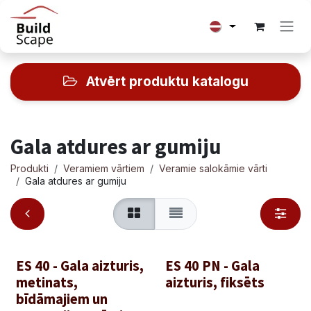
Skip to Content
Atvērt produktu katalogu
Gala atdures ar gumiju
Produkti
Veramiem vārtiem
Veramie salokāmie vārti
Gala atdures ar gumiju
ES 40 - Gala aizturis,
ES 40 PN - Gala
metinats,
aizturis, fiksēts
bīdāmajiem un