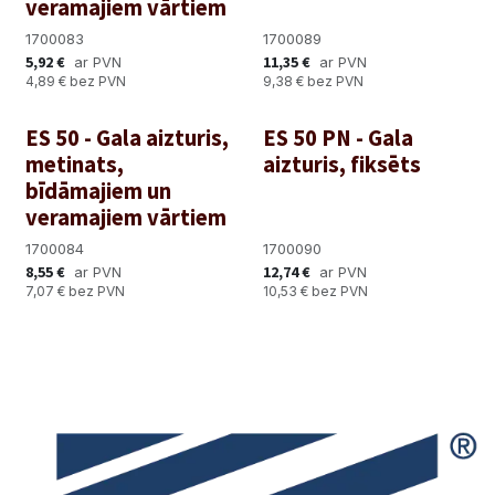
veramajiem vārtiem
1700083
1700089
5,92
€
11,35
€
ar PVN
ar PVN
4,89
€
bez PVN
9,38
€
bez PVN
ES 50 - Gala aizturis,
ES 50 PN - Gala
metinats,
aizturis, fiksēts
bīdāmajiem un
veramajiem vārtiem
1700084
1700090
8,55
€
12,74
€
ar PVN
ar PVN
7,07
€
bez PVN
10,53
€
bez PVN