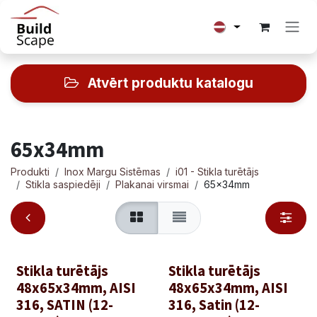
Skip to Content
Atvērt produktu katalogu
65x34mm
Produkti
Inox Margu Sistēmas
i01 - Stikla turētājs
Stikla saspiedēji
Plakanai virsmai
65x34mm
Stikla turētājs
Stikla turētājs
48x65x34mm, AISI
48x65x34mm, AISI
316, SATIN (12-
316, Satin (12-